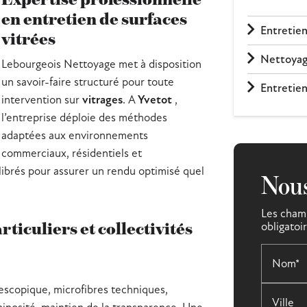
en entretien de surfaces
Entretien
vitrées
Nettoyage
Lebourgeois Nettoyage met à disposition
un savoir-faire structuré pour toute
Entretien 
intervention sur
vitrages
. A
Yvetot
,
l’entreprise déploie des méthodes
adaptées aux environnements
commerciaux, résidentiels et
alibrés pour assurer un rendu optimisé quel
Nous
Les champ
ticuliers et collectivités
obligatoi
Nom*
lescopique, microfibres techniques,
Ville