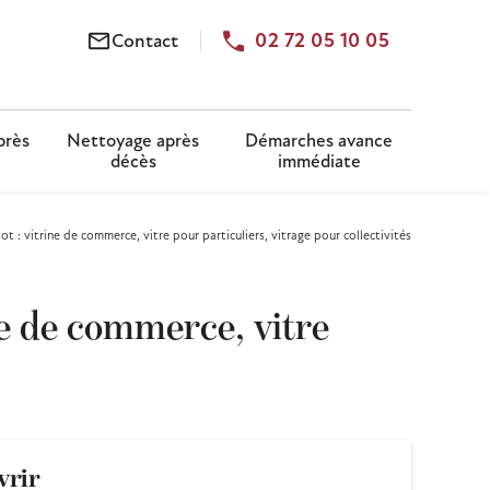
02 72 05 10 05
mail_outline
Contact
près
Nettoyage après
Démarches avance
décès
immédiate
t : vitrine de commerce, vitre pour particuliers, vitrage pour collectivités
ne de commerce, vitre
vrir