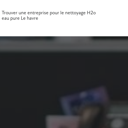
Trouver une entreprise pour le nettoyage H2o
eau pure Le havre
Service à la p