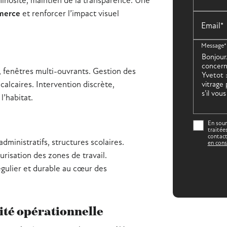
minosité, maintien de la transparence. Une
merce
et renforcer l’impact visuel
Email*
Message*
, fenêtres multi-ouvrants. Gestion des
calcaires. Intervention discrète,
l’habitat.
En soum
traitée
contact
ministratifs, structures scolaires.
en cons
urisation des zones de travail.
égulier et durable au cœur des
cité opérationnelle