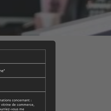
Crédit d'impô
+30 ans d'exp
Note 4,4/5 su
ne*
Personnel form