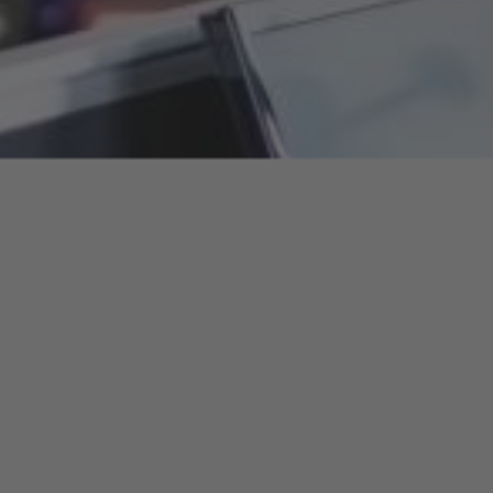
t avance immédiate
érience
r Google
é au travail dans le respect