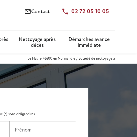
02 72 05 10 05
mail_outline
Contact
près
Nettoyage après
Démarches avance
décès
immédiate
Le Havre 76600 en Normandie / Société de nettoyage à
e (*) sont obligatoires
Prénom